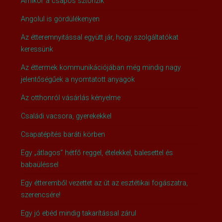
Amikor a csapos sztorizik
Angolul is gördülékenyen
Az étteremnyitással együtt jár, hogy szolgáltatókat
keressünk
Az éttermek kommunikációjában még mindig nagy
jelentőségűek a nyomtatott anyagok
Az otthonról vásárlás kényelme
Családi vacsora, gyerekekkel
Csapatépítés baráti körben
Egy „átlagos” hétfő reggel, ételekkel, balesettel és
babaüléssel
Egy étteremből vezettet az út az esztétikai fogászatra,
szerencsére!
Egy jó ebéd mindig takarítással zárul