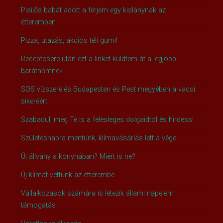
Pisilős babát adott a férjem egy kislánynak az
étteremben
Pizza, utazás, akciós téli gumi!
Receptcsere után ezt a linket küldtem át a legjobb
barátnőmnek
SOS vízszerelés Budapesten és Pest megyében a vacsi
sikeréért
Szabadulj meg Te is a felesleges dolgaidtól és hirdess!
Születésnapra mentünk, klímavásárlás lett a vége
Új állvány a konyhában? Miért is ne?
Új klímát vettünk az étterembe
Vállalkozások számára is létezik állami napelem
támogatás