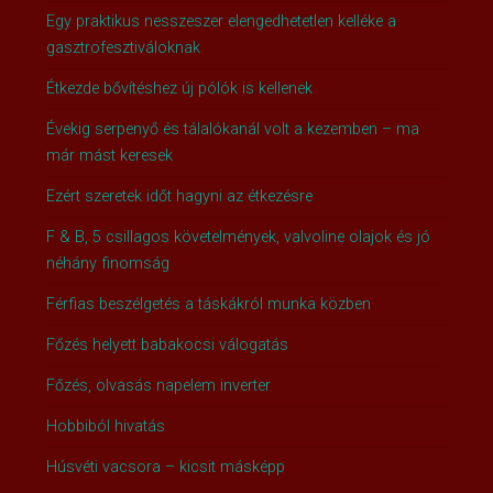
Egy praktikus nesszeszer elengedhetetlen kelléke a
gasztrofesztiváloknak
Étkezde bővítéshez új pólók is kellenek
Évekig serpenyő és tálalókanál volt a kezemben – ma
már mást keresek
Ezért szeretek időt hagyni az étkezésre
F & B, 5 csillagos követelmények, valvoline olajok és jó
néhány finomság
Férfias beszélgetés a táskákról munka közben
Főzés helyett babakocsi válogatás
Főzés, olvasás napelem inverter
Hobbiból hivatás
Húsvéti vacsora – kicsit másképp