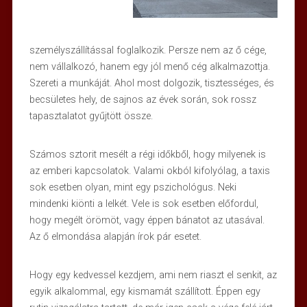
személyszállítással foglalkozik. Persze nem az ő cége,
nem vállalkozó, hanem egy jól menő cég alkalmazottja.
Szereti a munkáját. Ahol most dolgozik, tisztességes, és
becsületes hely, de sajnos az évek során, sok rossz
tapasztalatot gyűjtött össze.
Számos sztorit mesélt a régi időkből, hogy milyenek is
az emberi kapcsolatok. Valami okból kifolyólag, a taxis
sok esetben olyan, mint egy pszichológus. Neki
mindenki kiönti a lelkét. Vele is sok esetben előfordul,
hogy megélt örömöt, vagy éppen bánatot az utasával.
Az ő elmondása alapján írok pár esetet.
Hogy egy kedvessel kezdjem, ami nem riaszt el senkit, az
egyik alkalommal, egy kismamát szállított. Éppen egy