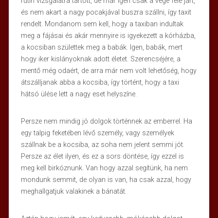
rutin vizsgálatra tartott, de már igen csak a vége felé járt,
és nem akart a nagy pocakjával buszra szállni, így taxit
rendelt. Mondanom sem kell, hogy a taxiban indultak
meg a fájásai és akár mennyire is igyekezett a kórházba,
a kocsiban születtek meg a babák. Igen, babák, mert
hogy iker kislányoknak adott életet. Szerencséjére, a
mentő még odaért, de arra már nem volt lehetőség, hogy
átszálljanak abba a kocsiba, így történt, hogy a taxi
hátsó ülése lett a nagy eset helyszíne.
Persze nem mindig jó dolgok történnek az emberrel. Ha
egy talpig feketében lévő személy, vagy személyek
szállnak be a kocsiba, az soha nem jelent semmi jót.
Persze az élet ilyen, és ez a sors döntése, így ezzel is
meg kell birkóznunk. Van hogy azzal segítünk, ha nem
mondunk semmit, de olyan is van, ha csak azzal, hogy
meghallgatjuk valakinek a bánatát.