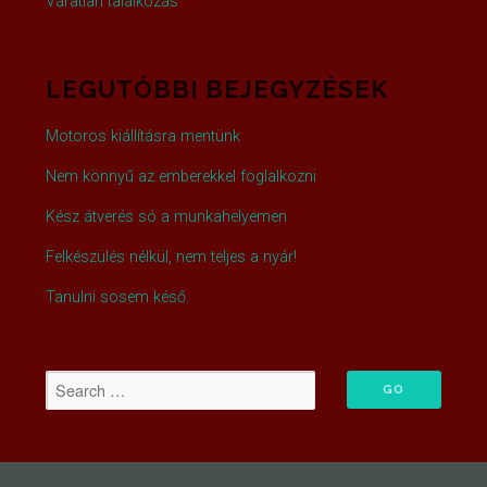
Váratlan találkozás
LEGUTÓBBI BEJEGYZÉSEK
Motoros kiállításra mentünk
Nem könnyű az emberekkel foglalkozni
Kész átverés só a munkahelyemen
Felkészülés nélkül, nem teljes a nyár!
Tanulni sosem késő.