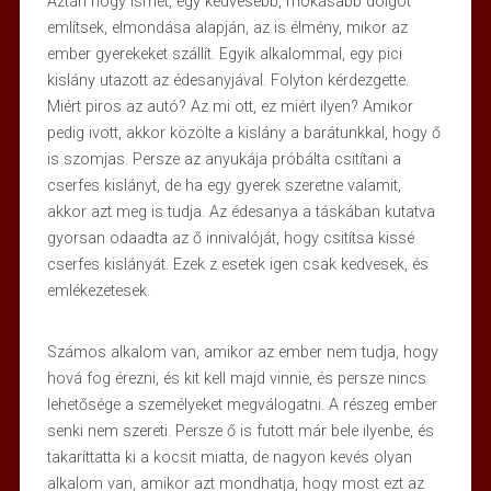
Aztán hogy ismét, egy kedvesebb, mókásabb dolgot
említsek, elmondása alapján, az is élmény, mikor az
ember gyerekeket szállít. Egyik alkalommal, egy pici
kislány utazott az édesanyjával. Folyton kérdezgette.
Miért piros az autó? Az mi ott, ez miért ilyen? Amikor
pedig ivott, akkor közölte a kislány a barátunkkal, hogy ő
is szomjas. Persze az anyukája próbálta csitítani a
cserfes kislányt, de ha egy gyerek szeretne valamit,
akkor azt meg is tudja. Az édesanya a táskában kutatva
gyorsan odaadta az ő innivalóját, hogy csitítsa kissé
cserfes kislányát. Ezek z esetek igen csak kedvesek, és
emlékezetesek.
Számos alkalom van, amikor az ember nem tudja, hogy
hová fog érezni, és kit kell majd vinnie, és persze nincs
lehetősége a személyeket megválogatni. A részeg ember
senki nem szereti. Persze ő is futott már bele ilyenbe, és
takaríttatta ki a kocsit miatta, de nagyon kevés olyan
alkalom van, amikor azt mondhatja, hogy most ezt az