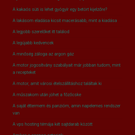
A kakaós süti is lehet gyógyír egy betört kijelzőre?
A lakásom eladása kicsit macerásabb, mint a kiadása
A legjobb szerelőket itt találod
A legújabb kedvencek
A minőség záloga az argon gáz
A motor jogosítvány szabályait már jobban tudom, mint
a recepteket
A motor, amit városi ételszállításhoz találtak ki
A műszakom után jöhet a főzőcske
A saját éttermem és panzióm, amin napelemes rendszer
van
A vps hosting témája két sajtdarab között