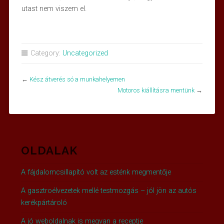
utast nem viszem el.
Category:
Uncategorized
←
Kész átverés só a munkahelyemen
Motoros kiállításra mentünk
→
OLDALAK
A fájdalomcsillapító volt az esténk megmentője
A gasztroélvezetek mellé testmozgás – jól jön az autós
kerékpártároló
A jó weboldalnak is megvan a receptje