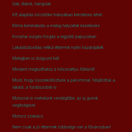
Ízek, illatok, hangulat
Kft alapítás törzstőke hiányában kérrdéses lehet
Klíma berendezés a meleg helyzetek kezelésére
Konyhai sürgés-forgás a legjobb papucsban
Lakásbiztosítás nélkül éttermet nyitni hazárdjáték
Melegben is dolgozni kell
Mindent megtudhatsz a hőszivattyú fűtésről!
Most, hogy összeköltöztünk a párommal, felújítottuk a
lakást, a fürdőszobát is
Motorral is mehetünk vendéglőbe, az új gumik
segítségével
Motors szakács
Nem csak a jó éttermek többsége van a fővárosban!