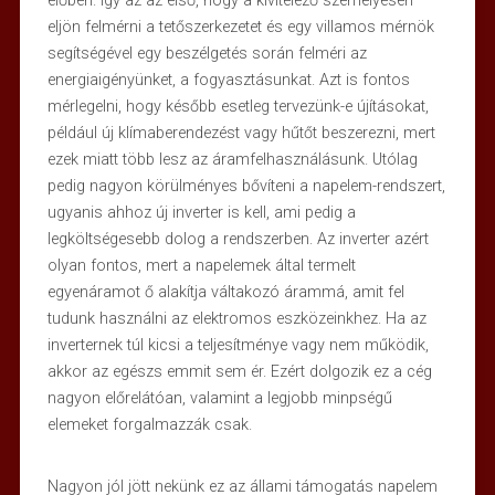
élőben. Így az az első, hogy a kivitelező személyesen
eljön felmérni a tetőszerkezetet és egy villamos mérnök
segítségével egy beszélgetés során felméri az
energiaigényünket, a fogyasztásunkat. Azt is fontos
mérlegelni, hogy később esetleg tervezünk-e újításokat,
például új klímaberendezést vagy hűtőt beszerezni, mert
ezek miatt több lesz az áramfelhasználásunk. Utólag
pedig nagyon körülményes bővíteni a napelem-rendszert,
ugyanis ahhoz új inverter is kell, ami pedig a
legköltségesebb dolog a rendszerben. Az inverter azért
olyan fontos, mert a napelemek által termelt
egyenáramot ő alakítja váltakozó árammá, amit fel
tudunk használni az elektromos eszközeinkhez. Ha az
inverternek túl kicsi a teljesítménye vagy nem működik,
akkor az egészs emmit sem ér. Ezért dolgozik ez a cég
nagyon előrelátóan, valamint a legjobb minpségű
elemeket forgalmazzák csak.
Nagyon jól jött nekünk ez az állami támogatás napelem