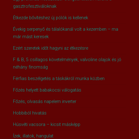
gasztrofesztiváloknak
Étkezde bővítéshez új pólók is kellenek
Évekig serpenyő és tálalókanál volt a kezemben – ma
már mást keresek
Ezért szeretek időt hagyni az étkezésre
F & B, 5 csillagos követelmények, valvoline olajok és jó
néhány finomság
Férfias beszélgetés a táskákról munka közben
Főzés helyett babakocsi válogatás
Főzés, olvasás napelem inverter
Hobbiból hivatás
Húsvéti vacsora – kicsit másképp
Ízek, illatok, hangulat