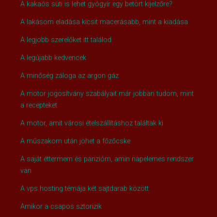
A kakaós süti is lehet gyógyír egy betört kijelzőre?
A lakásom eladása kicsit macerásabb, mint a kiadása
A legjobb szerelőket itt találod
A legújabb kedvencek
A minőség záloga az argon gáz
A motor jogosítvány szabályait már jobban tudom, mint
a recepteket
A motor, amit városi ételszállításhoz találtak ki
A műszakom után jöhet a főzőcske
A saját éttermem és panzióm, amin napelemes rendszer
van
A vps hosting témája két sajtdarab között
Amikor a csapos sztorizik