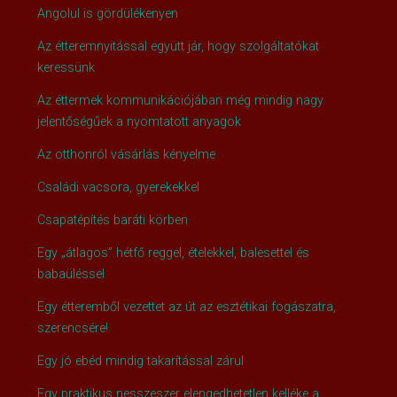
Angolul is gördülékenyen
Az étteremnyitással együtt jár, hogy szolgáltatókat
keressünk
Az éttermek kommunikációjában még mindig nagy
jelentőségűek a nyomtatott anyagok
Az otthonról vásárlás kényelme
Családi vacsora, gyerekekkel
Csapatépítés baráti körben
Egy „átlagos” hétfő reggel, ételekkel, balesettel és
babaüléssel
Egy étteremből vezettet az út az esztétikai fogászatra,
szerencsére!
Egy jó ebéd mindig takarítással zárul
Egy praktikus nesszeszer elengedhetetlen kelléke a