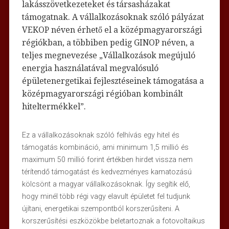
lakásszövetkezeteket és társasházakat
támogatnak. A vállalkozásoknak szóló pályázat
VEKOP néven érhető el a középmagyarországi
régiókban, a többiben pedig GINOP néven, a
teljes megnevezése „Vállalkozások megújuló
energia használatával megvalósuló
épületenergetikai fejlesztéseinek támogatása a
középmagyarországi régióban kombinált
hiteltermékkel”.
Ez a vállalkozásoknak szóló felhívás egy hitel és
támogatás kombináció, ami minimum 1,5 millió és
maximum 50 millió forint értékben hirdet vissza nem
térítendő támogatást és kedvezményes kamatozású
kölcsönt a magyar vállalkozásoknak. Így segítik elő,
hogy minél több régi vagy elavult épületet fel tudjunk
újítani, energetikai szempontból korszerűsíteni. A
korszerűsítési eszközökbe beletartoznak a fotovoltaikus