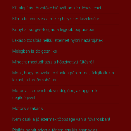
Kft alapítás törzstőke hiányában kérrdéses lehet
Klíma berendezés a meleg helyzetek kezelésére
Konyhai sürgés-forgás a legjobb papucsban
Lakásbiztosítás nélkül éttermet nyitni hazárdjáték
Melegben is dolgozni kell
Mindent megtudhatsz a hőszivattyú fűtésről!
Most, hogy összeköltöztünk a párommal, felújítottuk a
lakást, a fürdőszobát is
Motorral is mehetünk vendéglőbe, az új gumik
segítségével
Motors szakács
Nem csak a jó éttermek többsége van a fővárosban!
Pisilős babát adott a férjem egy kislánynak az