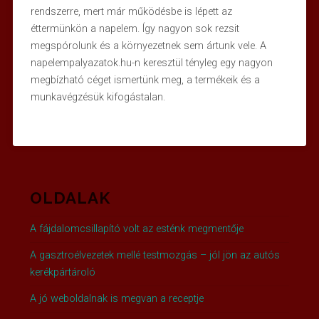
rendszerre, mert már működésbe is lépett az
éttermünkön a napelem. Így nagyon sok rezsit
megspórolunk és a környezetnek sem ártunk vele. A
napelempalyazatok.hu-n keresztül tényleg egy nagyon
megbízható céget ismertünk meg, a termékeik és a
munkavégzésük kifogástalan.
OLDALAK
A fájdalomcsillapító volt az esténk megmentője
A gasztroélvezetek mellé testmozgás – jól jön az autós
kerékpártároló
A jó weboldalnak is megvan a receptje