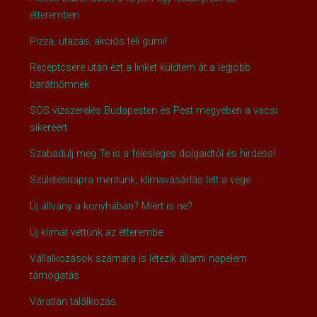
étteremben
Pizza, utazás, akciós téli gumi!
Receptcsere után ezt a linket küldtem át a legjobb
barátnőmnek
SOS vízszerelés Budapesten és Pest megyében a vacsi
sikeréért
Szabadulj meg Te is a felesleges dolgaidtól és hirdess!
Születésnapra mentünk, klímavásárlás lett a vége
Új állvány a konyhában? Miért is ne?
Új klímát vettünk az étterembe
Vállalkozások számára is létezik állami napelem
támogatás
Váratlan találkozás