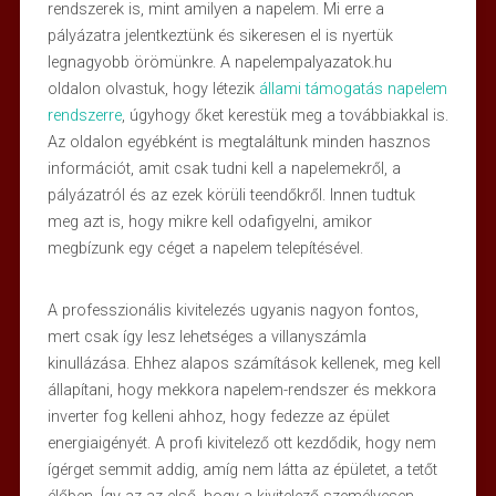
rendszerek is, mint amilyen a napelem. Mi erre a
pályázatra jelentkeztünk és sikeresen el is nyertük
legnagyobb örömünkre. A napelempalyazatok.hu
oldalon olvastuk, hogy létezik
állami támogatás napelem
rendszerre
, úgyhogy őket kerestük meg a továbbiakkal is.
Az oldalon egyébként is megtaláltunk minden hasznos
információt, amit csak tudni kell a napelemekről, a
pályázatról és az ezek körüli teendőkről. Innen tudtuk
meg azt is, hogy mikre kell odafigyelni, amikor
megbízunk egy céget a napelem telepítésével.
A professzionális kivitelezés ugyanis nagyon fontos,
mert csak így lesz lehetséges a villanyszámla
kinullázása. Ehhez alapos számítások kellenek, meg kell
állapítani, hogy mekkora napelem-rendszer és mekkora
inverter fog kelleni ahhoz, hogy fedezze az épület
energiaigényét. A profi kivitelező ott kezdődik, hogy nem
ígérget semmit addig, amíg nem látta az épületet, a tetőt