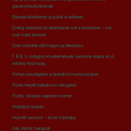
gasztrofesztiváloknak
Étkezde bővítéshez új pólók is kellenek
Évekig serpenyő és tálalókanál volt a kezemben – ma
már mást keresek
Ezért szeretek időt hagyni az étkezésre
F & B, 5 csillagos követelmények, valvoline olajok és jó
néhány finomság
Férfias beszélgetés a táskákról munka közben
Főzés helyett babakocsi válogatás
Főzés, olvasás napelem inverter
Hobbiból hivatás
Húsvéti vacsora – kicsit másképp
Ízek, illatok, hangulat