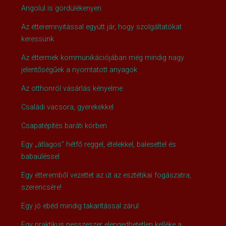
Angolul is gördülékenyen
Az étteremnyitással együtt jár, hogy szolgáltatókat
keressünk
Az éttermek kommunikációjában még mindig nagy
jelentőségűek a nyomtatott anyagok
Az otthonról vásárlás kényelme
Családi vacsora, gyerekekkel
Csapatépítés baráti körben
Egy „átlagos” hétfő reggel, ételekkel, balesettel és
babaüléssel
Egy étteremből vezettet az út az esztétikai fogászatra,
szerencsére!
Egy jó ebéd mindig takarítással zárul
Egy praktikus nesszeszer elengedhetetlen kelléke a