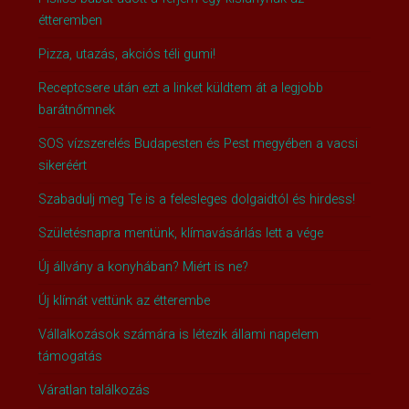
étteremben
Pizza, utazás, akciós téli gumi!
Receptcsere után ezt a linket küldtem át a legjobb
barátnőmnek
SOS vízszerelés Budapesten és Pest megyében a vacsi
sikeréért
Szabadulj meg Te is a felesleges dolgaidtól és hirdess!
Születésnapra mentünk, klímavásárlás lett a vége
Új állvány a konyhában? Miért is ne?
Új klímát vettünk az étterembe
Vállalkozások számára is létezik állami napelem
támogatás
Váratlan találkozás