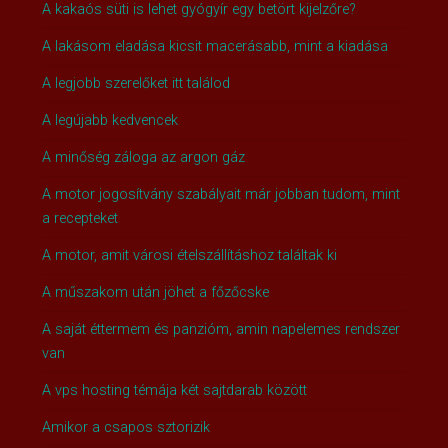
A kakaós süti is lehet gyógyír egy betört kijelzőre?
A lakásom eladása kicsit macerásabb, mint a kiadása
A legjobb szerelőket itt találod
A legújabb kedvencek
A minőség záloga az argon gáz
A motor jogosítvány szabályait már jobban tudom, mint
a recepteket
A motor, amit városi ételszállításhoz találtak ki
A műszakom után jöhet a főzőcske
A saját éttermem és panzióm, amin napelemes rendszer
van
A vps hosting témája két sajtdarab között
Amikor a csapos sztorizik