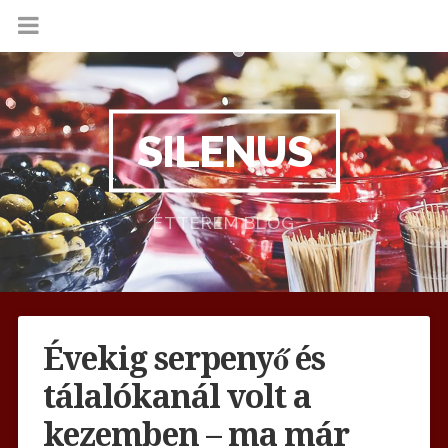
SILENUS
ÉTTEREM BLOG
Évekig serpenyő és
tálalókanál volt a
kezemben – ma már