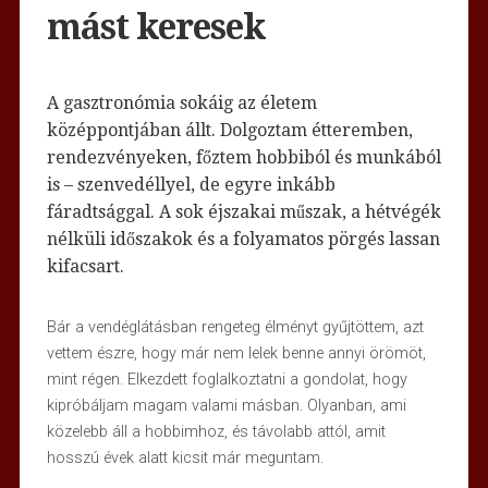
mást keresek
A gasztronómia sokáig az életem
középpontjában állt. Dolgoztam étteremben,
rendezvényeken, főztem hobbiból és munkából
is – szenvedéllyel, de egyre inkább
fáradtsággal. A sok éjszakai műszak, a hétvégék
nélküli időszakok és a folyamatos pörgés lassan
kifacsart.
Bár a vendéglátásban rengeteg élményt gyűjtöttem, azt
vettem észre, hogy már nem lelek benne annyi örömöt,
mint régen. Elkezdett foglalkoztatni a gondolat, hogy
kipróbáljam magam valami másban. Olyanban, ami
közelebb áll a hobbimhoz, és távolabb attól, amit
hosszú évek alatt kicsit már meguntam.