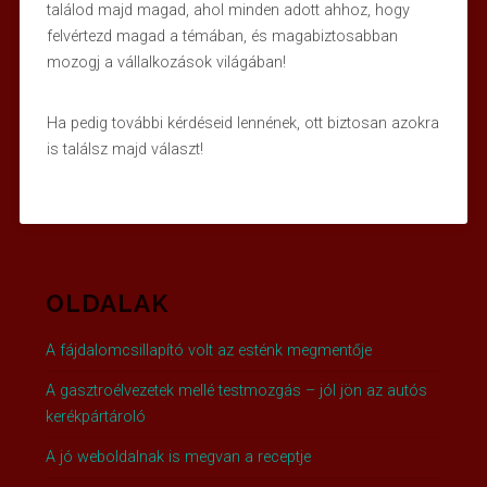
találod majd magad, ahol minden adott ahhoz, hogy
felvértezd magad a témában, és magabiztosabban
mozogj a vállalkozások világában!
Ha pedig további kérdéseid lennének, ott biztosan azokra
is találsz majd választ!
OLDALAK
A fájdalomcsillapító volt az esténk megmentője
A gasztroélvezetek mellé testmozgás – jól jön az autós
kerékpártároló
A jó weboldalnak is megvan a receptje