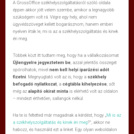
A GrossOffice székhelyszolgáltatásról szóló oldala
éppen akkor jött velem szembe, amikor a legnagyobb
szükségem volt rá. Végre egy hely, ahol nem
ügyvédszöveget kellett bogarásznom, hanem emberi
nyelven írták le, mi is az a székhelyszolgáltatás és kinek
éri meg.
Többek közt itt tudtam meg, hogy ha a vállalkozásomat
Újlengyelre jegyeztetem be
, azzal jelentős összeget
spórolhatok, mivel
nem kell helyi iparűzési adót
fizetni
. Megnyugtató volt az is, hogy a
székhely
befogadó nyilatkozat
, a
cégtábla kihelyezése
, sőt
még az
alapító okirat minta
is elérhető volt az oldalon
– mindezt érthetően, sallangok nélkül.
Ha te is feltetted már magadnak a kérdést, hogy „
Mi is az
a székhelyszolgáltatás és kinek éri meg
?”, akkor ne
habozz, és használd ezt a linket. Egy olyan weboldalon