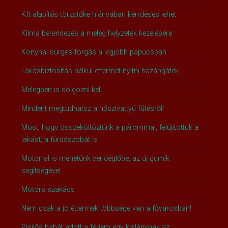
Kft alapítás törzstőke hiányában kérrdéses lehet
Klíma berendezés a meleg helyzetek kezelésére
Konyhai sürgés-forgás a legjobb papucsban
Lakásbiztosítás nélkül éttermet nyitni hazárdjáték
Melegben is dolgozni kell
Mindent megtudhatsz a hőszivattyú fűtésről!
Most, hogy összeköltöztünk a párommal, felújítottuk a
lakást, a fürdőszobát is
Motorral is mehetünk vendéglőbe, az új gumik
segítségével
Motors szakács
Nem csak a jó éttermek többsége van a fővárosban!
Pisilős babát adott a férjem egy kislánynak az