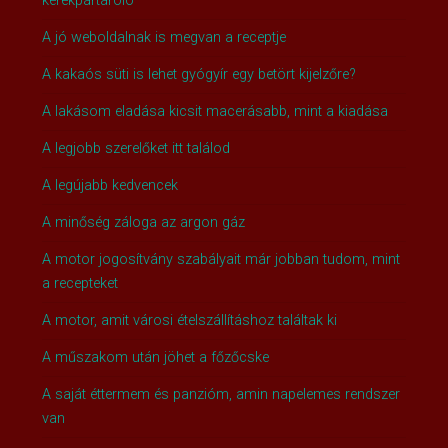
kerékpártároló
A jó weboldalnak is megvan a receptje
A kakaós süti is lehet gyógyír egy betört kijelzőre?
A lakásom eladása kicsit macerásabb, mint a kiadása
A legjobb szerelőket itt találod
A legújabb kedvencek
A minőség záloga az argon gáz
A motor jogosítvány szabályait már jobban tudom, mint
a recepteket
A motor, amit városi ételszállításhoz találtak ki
A műszakom után jöhet a főzőcske
A saját éttermem és panzióm, amin napelemes rendszer
van