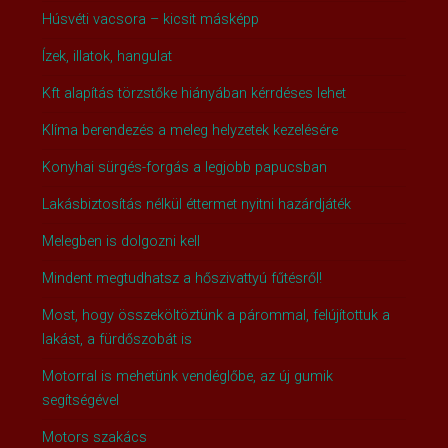
Húsvéti vacsora – kicsit másképp
Ízek, illatok, hangulat
Kft alapítás törzstőke hiányában kérrdéses lehet
Klíma berendezés a meleg helyzetek kezelésére
Konyhai sürgés-forgás a legjobb papucsban
Lakásbiztosítás nélkül éttermet nyitni hazárdjáték
Melegben is dolgozni kell
Mindent megtudhatsz a hőszivattyú fűtésről!
Most, hogy összeköltöztünk a párommal, felújítottuk a
lakást, a fürdőszobát is
Motorral is mehetünk vendéglőbe, az új gumik
segítségével
Motors szakács