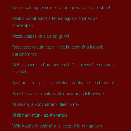
Nem csak a jó éttermek többsége van a fővárosban!
Pisilős babát adott a férjem egy kislánynak az
étteremben
Pizza, utazás, akciós téli gumi!
Receptcsere után ezt a linket küldtem át a legjobb
barátnőmnek
SOS vízszerelés Budapesten és Pest megyében a vacsi
sikeréért
Szabadulj meg Te is a felesleges dolgaidtól és hirdess!
Születésnapra mentünk, klímavásárlás lett a vége
Új állvány a konyhában? Miért is ne?
Új klímát vettünk az étterembe
Vállalkozások számára is létezik állami napelem