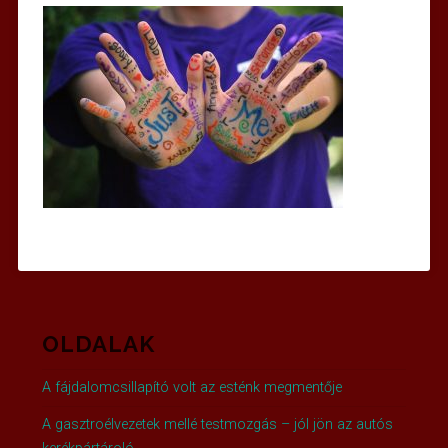
OLDALAK
A fájdalomcsillapító volt az esténk megmentője
A gasztroélvezetek mellé testmozgás – jól jön az autós