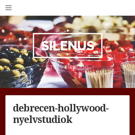
SILENUS
ÉTTEREM BLOG
debrecen-hollywood-
nyelvstudiok