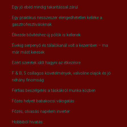
Egy jó ebéd mindig takarítással zárul
Egy praktikus nesszeszer elengedhetetlen kelléke a
gasztrofesztiváloknak
Étkezde bővítéshez új pólók is kellenek
Évekig serpenyő és tálalókanál volt a kezemben – ma
már mást keresek
Ezért szeretek időt hagyni az étkezésre
F & B, 5 csillagos követelmények, valvoline olajok és jó
néhány finomság
Férfias beszélgetés a táskákról munka közben
Főzés helyett babakocsi válogatás
Főzés, olvasás napelem inverter
Hobbiból hivatás