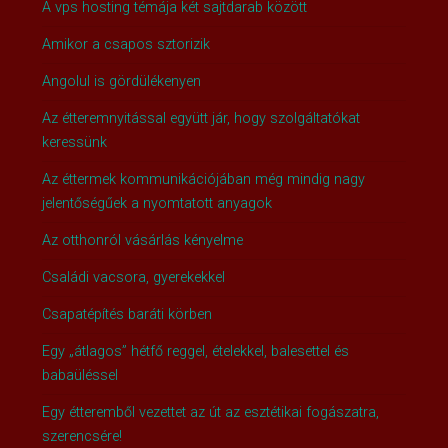
A vps hosting témája két sajtdarab között
Amikor a csapos sztorizik
Angolul is gördülékenyen
Az étteremnyitással együtt jár, hogy szolgáltatókat
keressünk
Az éttermek kommunikációjában még mindig nagy
jelentőségűek a nyomtatott anyagok
Az otthonról vásárlás kényelme
Családi vacsora, gyerekekkel
Csapatépítés baráti körben
Egy „átlagos” hétfő reggel, ételekkel, balesettel és
babaüléssel
Egy étteremből vezettet az út az esztétikai fogászatra,
szerencsére!