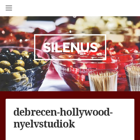
SILENUS
ÉTTEREM BLOG
debrecen-hollywood-
nyelvstudiok