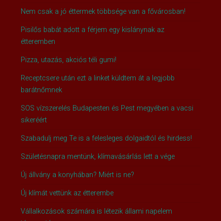
Nem csak a jó éttermek többsége van a fővárosban!
Pisilős babát adott a férjem egy kislánynak az
étteremben
Pizza, utazás, akciós téli gumi!
Receptcsere után ezt a linket küldtem át a legjobb
barátnőmnek
SOS vízszerelés Budapesten és Pest megyében a vacsi
sikeréért
Szabadulj meg Te is a felesleges dolgaidtól és hirdess!
Születésnapra mentünk, klímavásárlás lett a vége
Új állvány a konyhában? Miért is ne?
Új klímát vettünk az étterembe
Vállalkozások számára is létezik állami napelem