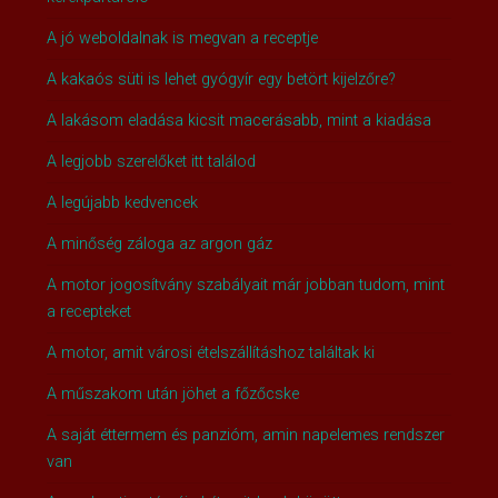
A jó weboldalnak is megvan a receptje
A kakaós süti is lehet gyógyír egy betört kijelzőre?
A lakásom eladása kicsit macerásabb, mint a kiadása
A legjobb szerelőket itt találod
A legújabb kedvencek
A minőség záloga az argon gáz
A motor jogosítvány szabályait már jobban tudom, mint
a recepteket
A motor, amit városi ételszállításhoz találtak ki
A műszakom után jöhet a főzőcske
A saját éttermem és panzióm, amin napelemes rendszer
van