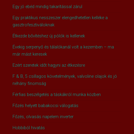
Egy jó ebéd mindig takarítással zárul
Egy praktikus nesszeszer elengedhetetlen kelléke a
gasztrofesztiváloknak
Étkezde bővítéshez új pólók is kellenek
Évekig serpenyő és tálalókanál volt a kezemben – ma
már mást keresek
Ezért szeretek időt hagyni az étkezésre
F & B, 5 csillagos követelmények, valvoline olajok és jó
néhány finomság
Férfias beszélgetés a táskákról munka közben
Főzés helyett babakocsi válogatás
Főzés, olvasás napelem inverter
Hobbiból hivatás