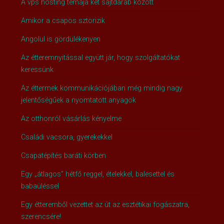
A vps hosting témája két sajtdarab között
Amikor a csapos sztorizik
Angolul is gördülékenyen
Az étteremnyitással együtt jár, hogy szolgáltatókat
keressünk
Az éttermek kommunikációjában még mindig nagy
jelentőségűek a nyomtatott anyagok
Az otthonról vásárlás kényelme
Családi vacsora, gyerekekkel
Csapatépítés baráti körben
Egy „átlagos” hétfő reggel, ételekkel, balesettel és
babaüléssel
Egy étteremből vezettet az út az esztétikai fogászatra,
szerencsére!