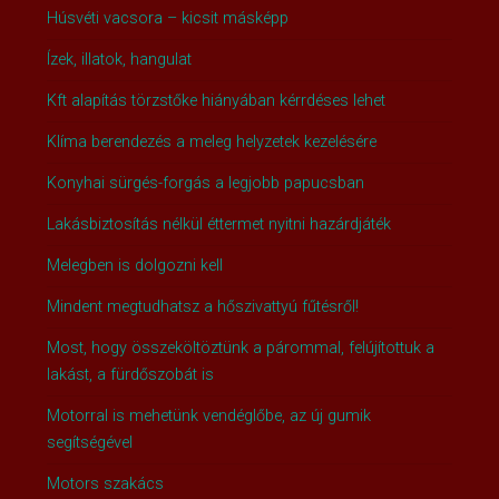
Húsvéti vacsora – kicsit másképp
Ízek, illatok, hangulat
Kft alapítás törzstőke hiányában kérrdéses lehet
Klíma berendezés a meleg helyzetek kezelésére
Konyhai sürgés-forgás a legjobb papucsban
Lakásbiztosítás nélkül éttermet nyitni hazárdjáték
Melegben is dolgozni kell
Mindent megtudhatsz a hőszivattyú fűtésről!
Most, hogy összeköltöztünk a párommal, felújítottuk a
lakást, a fürdőszobát is
Motorral is mehetünk vendéglőbe, az új gumik
segítségével
Motors szakács